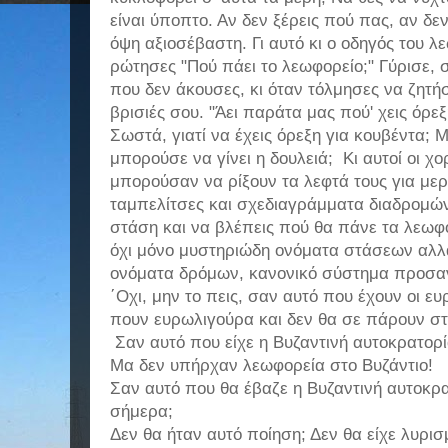
είναι ύποπτο. Αν δεν ξέρεις πού πας, αν δε
όψη αξιοσέβαστη. Γι αυτό κι ο οδηγός του λ
ρώτησες "Πού πάει το λεωφορείο;" Γύρισε, σ
που δεν άκουσες, κι όταν τόλμησες να ζητήσ
βρισιές σου. "Άει παράτα μας πού' χεις όρε
Σωστά, γιατί να έχεις όρεξη για κουβέντα;
μπορούσε να γίνει η δουλειά; Κι αυτοί οι χ
μπορούσαν να ρίξουν τα λεφτά τους για μερι
ταμπελίτσες και σχεδιαγράμματα διαδρομών;
στάση και να βλέπεις πού θα πάνε τα λεωφ
όχι μόνο μυστηριώδη ονόματα στάσεων αλλά 
ονόματα δρόμων, κανονικό σύστημα προσαν
΄Οχι, μην το πεις, σαν αυτό που έχουν οι ε
πουν ευρωλιγούρα και δεν θα σε πάρουν σ
Σαν αυτό που είχε η Βυζαντινή αυτοκρατορί
Μα δεν υπήρχαν λεωφορεία στο Βυζάντιο!
Σαν αυτό που θα έβαζε η Βυζαντινή αυτοκρ
σήμερα;
Δεν θα ήταν αυτό ποίηση; Δεν θα είχε λυρισ