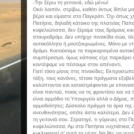
-Την ξέρω τη γειτονιά, εδώ μένω!
Οκέι λοιπόν, στρίβω, καθότι όντως δίπλα μ
βέρα και είμαστε στο Παγκράτι. Όχι όπως χ
Πατήσια, δηλαδή κάτοικο της πλατείας Παπα
κυψελιώτισσα, δεν ξέραμε τους δρόμους και
σταυροδρόμι. Δεν υπήρχε πινακίδα σώα, όλ
αυτοκόλλητα ή μουτζουρωμένες. Μόνο με ντ
δρόμο. Κοιτούσαμε τα παρκαρισμένα αυτοκί
συμπέρασμα, όμως κάποιος είχε παρκάρει 
κοντέψαμε να πέσουμε στον απέναντι.
Γιατί τόσο μίσος στις πινακίδες; Εκπροσωπο
τάξη, τους κανόνες, τέτοια πράγματα εξοβ
καλύπτονται και καταστρέφονται με επαναστ
είναι παντού, ποιος να τις φροντίσει και να
είναι αρμόδιο το Υπουργείο αλλά ο Δήμος, π
αρμοδιότητες; Δύσκολο πράγμα τα όρια της 
ανευθυνότητας, οπότε άστα καλύτερα. Δεν έ
τη γειτονιά σου. Στρατηγέ, τι γύρευες στο Π
κυψελιώτισσα; Αμ στα Πατήσια νυχτιάτικα; Δ
κυκλοφορεί σ' αυτά τα μέρη; Να θες να νυχτ